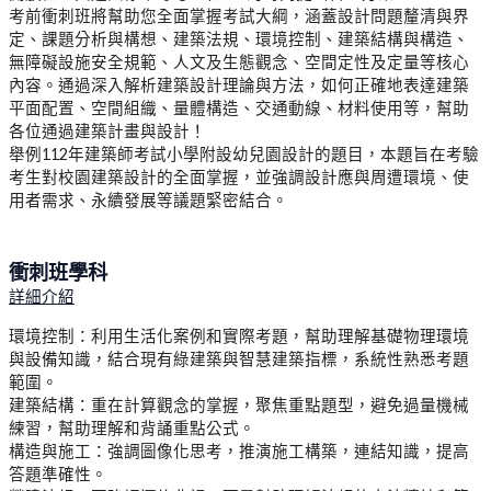
考前衝刺班將幫助您全面掌握考試大綱
，
涵蓋設計問
題釐清與界
定、課題分析與構想、建築法規、環境控制、建
築結構與構造、
無障礙設施安全規範、人文及生態觀念、空
間定性及定量等核心
內容。通過深入解析建築設計理論與方
法，如何正確地表達建築
平面配置、空間組織、量體構造、
交通動線、材料使用等，幫助
各位通過建築計畫與設計！
舉例112年建築師考試小學附設幼兒園設計的題
目，本題旨在考驗
考生對校園建築設計的全面掌握，
並強調設計應與周遭環境、使
用者需求、永續發展等
議題緊密結合。
衝刺班學科
詳細介紹
環境控制：利用生活化案例和實際考題，幫助理解基礎物理環境
與設備知識，結合現有綠建築與智慧建築指標，系統性熟悉考題
範圍。
建築結構：重在計算觀念的掌握，聚焦重點題型，避免過量機械
練習，幫助理解和背誦重點公式。
構造與施工：強調圖像化思考，推演施工構築，連結知識，提高
答題準確性。