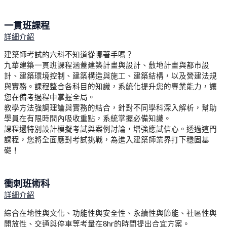
一貫班課程
詳細介紹
建築師考試的六科不知道從哪著手嗎？
九華建築一貫班課程涵蓋建築計畫與設計、敷地計畫與都市設
計、建築環境控制、建築構造與施工、建築結構，以及營建法規
與實務。課程整合各科目的知識，系統化提升您的專業能力，讓
您在備考過程中掌握全局。
教學方法強調理論與實務的結合，針對不同學科深入解析，幫助
學員在有限時間內吸收重點，系統掌握必備知識。
課程還特別設計模擬考試與案例討論，增強應試信心。透過這門
課程，您將全面應對考試挑戰，為進入建築師業界打下穩固基
礎！
衝刺班術科
詳細介紹
綜合在地性與文化、功能性與安全性、永續性與
節能、社區性與
開放性、交通與停車等考量在8hr的時間提
出合宜方案。