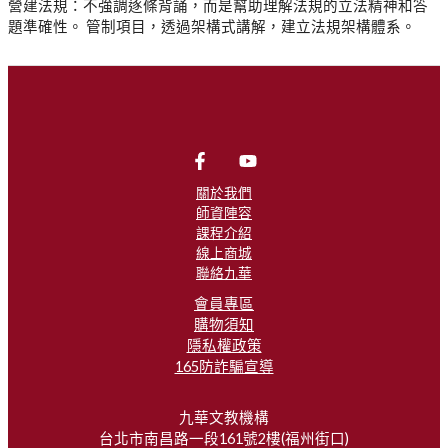
營建法規：不強調逐條背誦，而是幫助理解法規的立法精神和答
題準確性。 管制項目，透過架構式講解，建立法規架構體系。
關於我們
師資陣容
課程介紹
線上商城
聯絡九華
會員專區
購物須知
隱私權政策
165防詐騙宣導
九華文教機構
台北市南昌路一段161號2樓(福州街口)