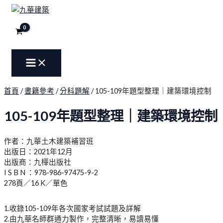
MAIN
105-
跳
原
目
原
原
原
原
原
目
目
目
目
目
MENU
109
至
始
前
始
始
始
始
始
前
前
前
前
前
年
主
價
價
價
價
價
價
價
價
價
價
價
價
題
要
格：
格：
格：
格：
格：
格：
格：
格：
格：
格：
格：
格：
型
內
NT$750。
NT$700。
NT$900。
NT$800。
NT$650。
NT$1,600。
NT$2,000。
NT$855。
NT$720。
NT$585。
NT$1,520。
NT$1,800。
整
容
理
｜
建
首頁
/
書籍參考
/
分科題解
/ 105-109年題型整理｜建築環境控制
築
環
105-109年題型整理｜建築環境控制
境
控
制
作者：九華土木建築補習班
數
出版日：2021年12月
量
出版商：九樺出版社
I S B N ：978-986-97475-9-2
278頁／16 K／單色
1.收錄105-109年各次國家考試試題及詳解
2.由九華名師群通力製作，完整清晰，易讀易懂