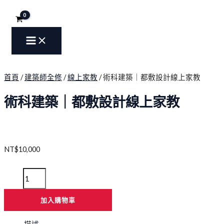
MAIN
跳
術
MENU
至
科
主
建
要
築
內
｜
容
都
敷
首頁
/
建築師全修
/
線上家教
/ 術科建築｜都敷設計線上家教
設
計
術科建築｜都敷設計線上家教
線
上
家
教
數
NT$
10,000
量
加入購物車